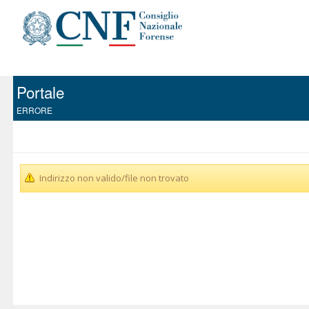
Portale
ERRORE
Indirizzo non valido/file non trovato