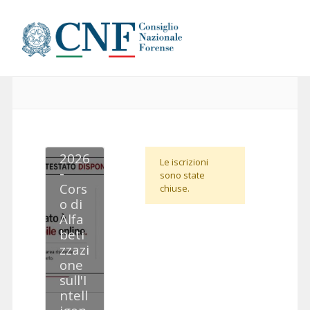
2026
Le iscrizioni
-
sono state
Cors
chiuse.
o di
Alfa
beti
zzazi
one
sull'I
ntell