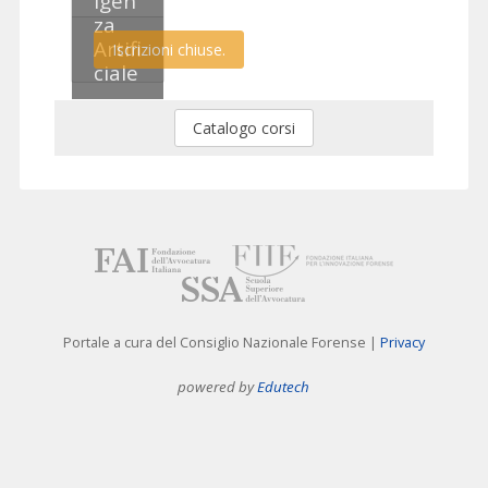
igen
za
Artifi
ciale
Catalogo corsi
Portale a cura del Consiglio Nazionale Forense |
Privacy
powered by
Edutech